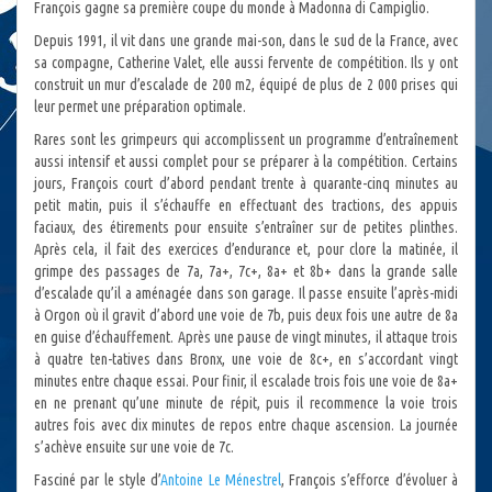
François gagne sa première coupe du monde à Madonna di Campiglio.
Depuis 1991, il vit dans une grande mai-son, dans le sud de la France, avec
sa compagne, Catherine Valet, elle aussi fervente de compétition. Ils y ont
construit un mur d’escalade de 200 m2, équipé de plus de 2 000 prises qui
leur permet une préparation optimale.
Rares sont les grimpeurs qui accomplissent un programme d’entraînement
aussi intensif et aussi complet pour se préparer à la compétition. Certains
jours, François court d’abord pendant trente à quarante-cinq minutes au
petit matin, puis il s’échauffe en effectuant des tractions, des appuis
faciaux, des étirements pour ensuite s’entraîner sur de petites plinthes.
Après cela, il fait des exercices d’endurance et, pour clore la matinée, il
grimpe des passages de 7a, 7a+, 7c+, 8a+ et 8b+ dans la grande salle
d’escalade qu’il a aménagée dans son garage. Il passe ensuite l’après-midi
à Orgon où il gravit d’abord une voie de 7b, puis deux fois une autre de 8a
en guise d’échauffement. Après une pause de vingt minutes, il attaque trois
à quatre ten-tatives dans Bronx, une voie de 8c+, en s’accordant vingt
minutes entre chaque essai. Pour finir, il escalade trois fois une voie de 8a+
en ne prenant qu’une minute de répit, puis il recommence la voie trois
autres fois avec dix minutes de repos entre chaque ascension. La journée
s’achève ensuite sur une voie de 7c.
Fasciné par le style d’
Antoine Le Ménestrel
, François s’efforce d’évoluer à