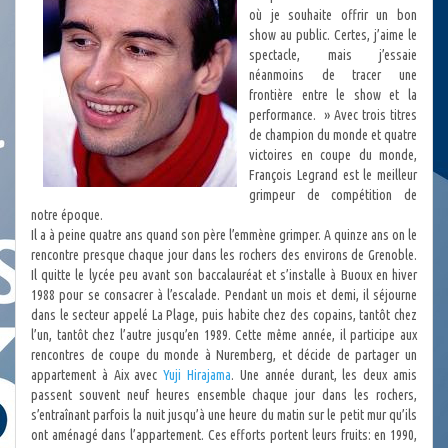
où je souhaite offrir un bon
show au public. Certes, j’aime le
spectacle, mais j’essaie
néanmoins de tracer une
frontière entre le show et la
performance. » Avec trois titres
de champion du monde et quatre
victoires en coupe du monde,
François Legrand est le meilleur
grimpeur de compétition de
notre époque.
Il a à peine quatre ans quand son père l’emmène grimper. A quinze ans on le
rencontre presque chaque jour dans les rochers des environs de Grenoble.
Il quitte le lycée peu avant son baccalauréat et s’installe à Buoux en hiver
1988 pour se consacrer à l’escalade. Pendant un mois et demi, il séjourne
dans le secteur appelé La Plage, puis habite chez des copains, tantôt chez
l’un, tantôt chez l’autre jusqu’en 1989. Cette même année, il participe aux
rencontres de coupe du monde à Nuremberg, et décide de partager un
appartement à Aix avec
Yuji Hirajama
. Une année durant, les deux amis
passent souvent neuf heures ensemble chaque jour dans les rochers,
s’entraînant parfois la nuit jusqu’à une heure du matin sur le petit mur qu’ils
ont aménagé dans l’appartement. Ces efforts portent leurs fruits: en 1990,