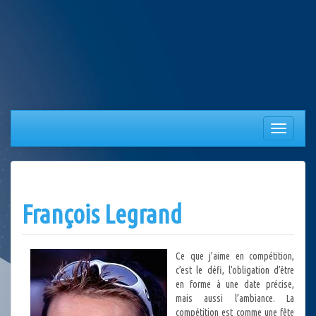
Aller
au
contenu
Afficher/
la
navigation
François Legrand
Ce que j’aime en compétition,
c’est le défi, l’obligation d’être
en forme à une date précise,
mais aussi l’ambiance. La
compétition est comme une fête