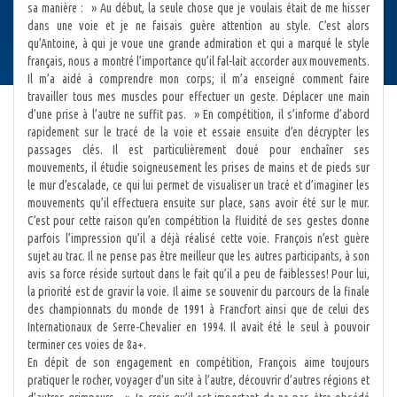
sa manière : » Au début, la seule chose que je voulais était de me hisser
dans une voie et je ne faisais guère attention au style. C’est alors
qu’Antoine, à qui je voue une grande admiration et qui a marqué le style
français, nous a montré l’importance qu’il fal-lait accorder aux mouvements.
Il m’a aidé à comprendre mon corps; il m’a enseigné comment faire
travailler tous mes muscles pour effectuer un geste. Déplacer une main
d’une prise à l’autre ne suffit pas. » En compétition, il s’informe d’abord
rapidement sur le tracé de la voie et essaie ensuite d’en décrypter les
passages clés. Il est particulièrement doué pour enchaîner ses
mouvements, il étudie soigneusement les prises de mains et de pieds sur
le mur d’escalade, ce qui lui permet de visualiser un tracé et d’imaginer les
mouvements qu’il effectuera ensuite sur place, sans avoir été sur le mur.
C’est pour cette raison qu’en compétition la fluidité de ses gestes donne
parfois l’impression qu’il a déjà réalisé cette voie. François n’est guère
sujet au trac. Il ne pense pas être meilleur que les autres participants, à son
avis sa force réside surtout dans le fait qu’il a peu de faiblesses! Pour lui,
la priorité est de gravir la voie. Il aime se souvenir du parcours de la finale
des championnats du monde de 1991 à Francfort ainsi que de celui des
Internationaux de Serre-Chevalier en 1994. Il avait été le seul à pouvoir
terminer ces voies de 8a+.
En dépit de son engagement en compétition, François aime toujours
pratiquer le rocher, voyager d’un site à l’autre, découvrir d’autres régions et