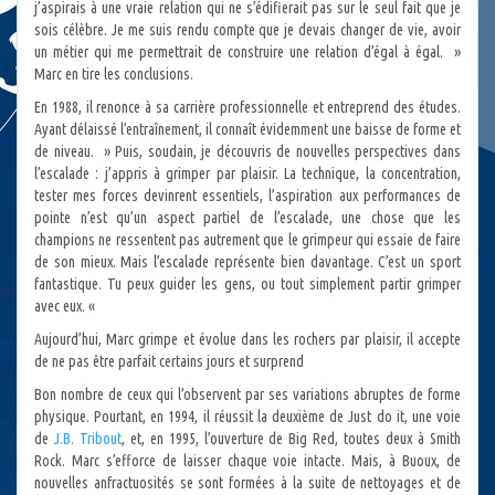
j’aspirais à une vraie relation qui ne s’édifierait pas sur le seul fait que je
sois célèbre. Je me suis rendu compte que je devais changer de vie, avoir
un métier qui me permettrait de construire une relation d’égal à égal. »
Marc en tire les conclusions.
En 1988, il renonce à sa carrière professionnelle et entreprend des études.
Ayant délaissé l’entraînement, il connaît évidemment une baisse de forme et
de niveau. » Puis, soudain, je découvris de nouvelles perspectives dans
l’escalade : j’appris à grimper par plaisir. La technique, la concentration,
tester mes forces devinrent essentiels, l’aspiration aux performances de
pointe n’est qu’un aspect partiel de l’escalade, une chose que les
champions ne ressentent pas autrement que le grimpeur qui essaie de faire
de son mieux. Mais l’escalade représente bien davantage. C’est un sport
fantastique. Tu peux guider les gens, ou tout simplement partir grimper
avec eux. «
Aujourd’hui, Marc grimpe et évolue dans les rochers par plaisir, il accepte
de ne pas être parfait certains jours et surprend
Bon nombre de ceux qui l’observent par ses variations abruptes de forme
physique. Pourtant, en 1994, il réussit la deuxième de Just do it, une voie
de
J.B. Tribout
, et, en 1995, l’ouverture de Big Red, toutes deux à Smith
Rock. Marc s’efforce de laisser chaque voie intacte. Mais, à Buoux, de
nouvelles anfractuosités se sont formées à la suite de nettoyages et de