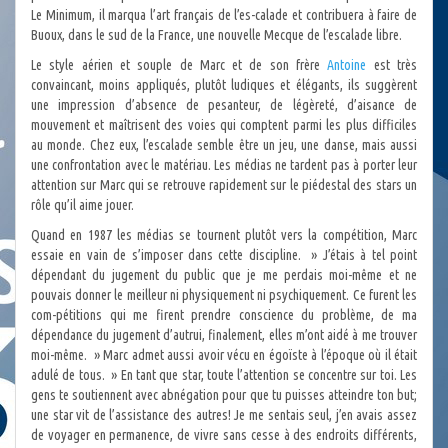
Le Minimum, il marqua l’art français de l’es-calade et contribuera à faire de
Buoux, dans le sud de la France, une nouvelle Mecque de l’escalade libre.
Le style aérien et souple de Marc et de son frère
Antoine
est très
convaincant, moins appliqués, plutôt ludiques et élégants, ils suggèrent
une impression d’absence de pesanteur, de légèreté, d’aisance de
mouvement et maîtrisent des voies qui comptent parmi les plus difficiles
au monde. Chez eux, l’escalade semble être un jeu, une danse, mais aussi
une confrontation avec le matériau. Les médias ne tardent pas à porter leur
attention sur Marc qui se retrouve rapidement sur le piédestal des stars un
rôle qu’il aime jouer.
Quand en 1987 les médias se tournent plutôt vers la compétition, Marc
essaie en vain de s’imposer dans cette discipline. » J’étais à tel point
dépendant du jugement du public que je me perdais moi-même et ne
pouvais donner le meilleur ni physiquement ni psychiquement. Ce furent les
com-pétitions qui me firent prendre conscience du problème, de ma
dépendance du jugement d’autrui, finalement, elles m’ont aidé à me trouver
moi-même. » Marc admet aussi avoir vécu en égoïste à l’époque où il était
adulé de tous. » En tant que star, toute l’attention se concentre sur toi. Les
gens te soutiennent avec abnégation pour que tu puisses atteindre ton but;
une star vit de l’assistance des autres! Je me sentais seul, j’en avais assez
de voyager en permanence, de vivre sans cesse à des endroits différents,