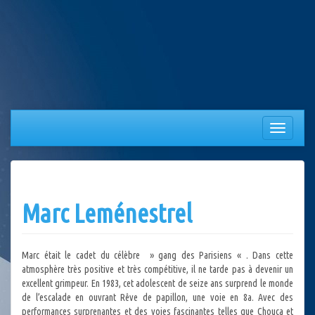
Aller
au
contenu
Afficher/
la
navigation
Marc Leménestrel
Marc était le cadet du célèbre » gang des Parisiens « . Dans cette
atmosphère très positive et très compétitive, il ne tarde pas à devenir un
excellent grimpeur. En 1983, cet adolescent de seize ans surprend le monde
de l’escalade en ouvrant Rêve de papillon, une voie en 8a. Avec des
performances surprenantes et des voies fascinantes telles que Chouca et