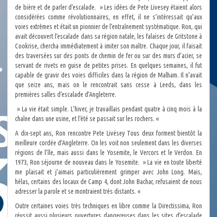
de bière et de parler d’escalade. » Les idées de Pete Livesey étaient alors
considérées comme révolutionnaires, en effet, il ne s’intéressait qu’aux
voies extrêmes et était un pionnier de l’entraînement systématique. Ron, qui
avait découvert l’escalade dans sa région natale, les falaises de Gritstone à
Cookrise, chercha immédiatement à imiter son maître. Chaque jour, il faisait
des traversées sur des ponts de chemin de fer ou sur des murs d’acier, se
servant de rivets en guise de petites prises. En quelques semaines, il fut
capable de gravir des voies difficiles dans la région de Malham. Il n’avait
que seize ans, mais on le rencontrait sans cesse à Leeds, dans les
premières salles d’escalade d’Angleterre.
» La vie était simple. L’hiver, je travaillais pendant quatre à cinq mois à la
chaîne dans une usine, et l’été se passait sur les rochers. «
A dix-sept ans, Ron rencontre Pete Livésey Tous deux forment bientôt la
meilleure cordée d’Angleterre. On les voit non seulement dans les diverses
régions de l’île, mais aussi dans le Yosemite, le Vercors et le Verdon. En
1973, Ron séjourne de nouveau dans le Yosemite. » La vie en toute liberté
me plaisait et j’aimais particulièrement grimper avec John Long. Mais,
hélas, certains des locaux de Camp 4, dont John Bachar, refusaient de nous
adresser la parole et se montraient très distants. «
Outre certaines voies très techniques en libre comme la Directissima, Ron
réussit aussi plusieurs ouvertures dangereuses dans les sites d’escalade