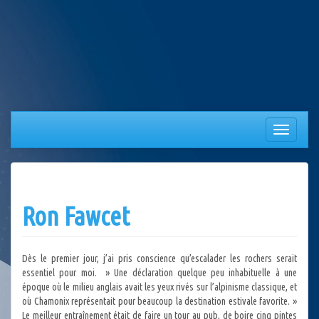
Aller
au
contenu
Afficher/
la
navigation
Ron Fawcet
Dès le premier jour, j’ai pris conscience qu’escalader les rochers serait
essentiel pour moi. » Une déclaration quelque peu inhabituelle à une
époque où le milieu anglais avait les yeux rivés sur l’alpinisme classique, et
où Chamonix représentait pour beaucoup la destination estivale favorite. »
Le meilleur entraînement était de faire un tour au pub, de boire cinq pintes