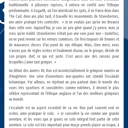
traditionnelle. A plùsieurs reprises, il entrera en conflit avec l’éthique
prédominante. A Gogarth, où l’on interdisait les spits, il en fixera deux dans
The Cad; deux ans plus tard, il travaille les mouvements de Stravvberries,
une autre pratique très contestée. » Je ne voulais pas qu’on me devance
dans cette voie. Aujourd’hui, je suis un peu gêné quand j’y pense, mais je
crois qu’en réalité Stravvberries n’était pas une voie pour moi – toutefois,
on ne peut revenir sur les erreurs commises. On fera toujours de bonnes et
de mauvaises choses d’un point de vue éthique. Mais, Dieu merci, nous
n’avons pas de règles écrites et finalement chacun, ou le groupe, décide de
son propre chef, ce qui est juste. C’est aussi une des raisons pour
lesquelles j’aime tant grimper. »
Au début des années 80, Ron est incontestablement le grimpeur numéro un
d’Angleterre. Une série d’ouvertures mar-quantes ont stimulé l’escalade
britannique. Par ailleurs, en répétant un peu partout dans le monde des
voies très sportives et considérées comme extrêmes, il devient le plus
célèbre représentant de l’éthique anglaise et l’un des meilleurs grimpeurs
au monde.
L’escalade est un aspect essentiel de sa vie. Ron part souvent seul en
rocher, aime pratiquer le solo. » Je considère la vie comme une grande
aventure, et les voies que je gravis en solo intégral font partie de cette
aventure. Le solo est très important pour moi;je prends plaisir au risque, à