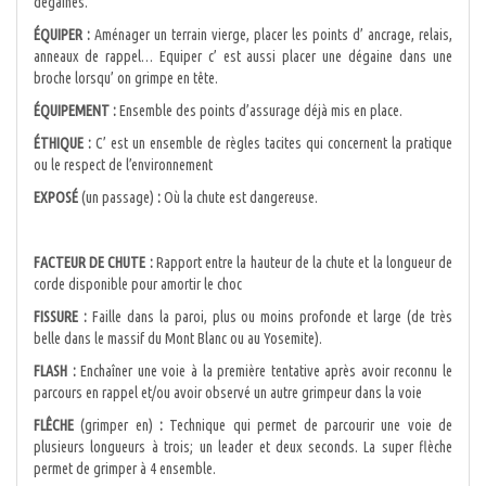
dégaines.
ÉQUIPER :
Aménager un terrain vierge, placer les points d’ ancrage, relais,
anneaux de rappel… Equiper c’ est aussi placer une dégaine dans une
broche lorsqu’ on grimpe en tête.
ÉQUIPEMENT :
Ensemble des points d’assurage déjà mis en place.
ÉTHIQUE :
C’ est un ensemble de règles tacites qui concernent la pratique
ou le respect de l’environnement
EXPOSÉ
(un passage)
:
Où la chute est dangereuse.
FACTEUR DE CHUTE :
Rapport entre la hauteur de la chute et la longueur de
corde disponible pour amortir le choc
FISSURE :
Faille dans la paroi, plus ou moins profonde et large (de très
belle dans le massif du Mont Blanc ou au Yosemite).
FLASH :
Enchaîner une voie à la première tentative après avoir reconnu le
parcours en rappel et/ou avoir observé un autre grimpeur dans la voie
FLÊCHE
(grimper en)
:
Technique qui permet de parcourir une voie de
plusieurs longueurs à trois; un leader et deux seconds. La super flèche
permet de grimper à 4 ensemble.