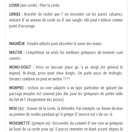
LOVER
(une corde)
:
Plier la corde.
LUNULE :
Bracelet de rocher que l’ on rencontre sur les parois calcaires;
entouré d’ un anneau de corde ou d’ une sangle, elle peut s’utiliser comme
point d’assurage.
MAGNÉSIE :
Poudre utilisée pour absorber la sueur des mains
MASTER :
Compétition où seuls les meilleurs grimpeurs du moment sont
conviés
MONO-DOIGT :
Prise ne laissant place qu ‘à un doigt (en général le
majeur). Bi-doigt, prise pour deux doigts. On parle aussi de tridoigts.
Devinez combien on peut en mettre ????
MORPHO :
Section ou voie adaptée à un type particulier de gabarit (un
passage morpho est souvent plus dur pour les grimpeurs de petite taille
du fait de l’ éloignement des prises).
MOU
(du)
:
Donner de la corde, la détendre. Par exemple, on donne du mou
au premier de cordée pendant qu’ il grimpe (l’ inverse est « du sec »).
MOULINETTE
(grimper en)
:
Descendre du sommet d’ une voie un grimpeur
au bout de sa corde pour qu’ il puisse remonter en étant assuré depuis le