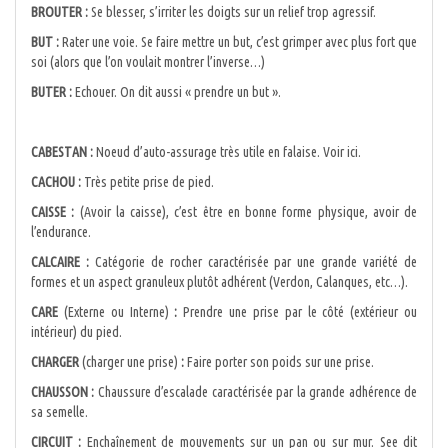
BROUTER :
Se blesser, s’irriter les doigts sur un relief trop agressif.
BUT :
Rater une voie. Se faire mettre un but, c’est grimper avec plus fort que
soi (alors que l’on voulait montrer l’inverse…)
BUTER :
Echouer. On dit aussi « prendre un but ».
CABESTAN :
Noeud d’auto-assurage très utile en falaise. Voir ici.
CACHOU :
Très petite prise de pied.
CAISSE :
(Avoir la caisse), c’est être en bonne forme physique, avoir de
l’endurance.
CALCAIRE :
Catégorie de rocher caractérisée par une grande variété de
formes et un aspect granuleux plutôt adhérent (Verdon, Calanques, etc…).
CARE
(Externe ou Interne)
:
Prendre une prise par le côté (extérieur ou
intérieur) du pied.
CHARGER
(charger une prise)
:
Faire porter son poids sur une prise.
CHAUSSON :
Chaussure d’escalade caractérisée par la grande adhérence de
sa semelle.
CIRCUIT :
Enchaînement de mouvements sur un pan ou sur mur. See dit