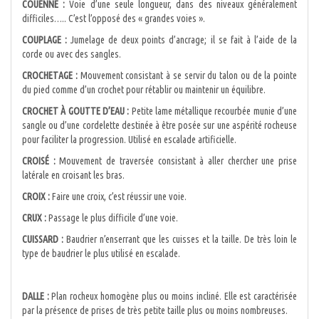
COUENNE :
Voie d’une seule longueur, dans des niveaux généralement
difficiles….. C’est l’opposé des « grandes voies ».
COUPLAGE :
Jumelage de deux points d’ancrage; il se fait à l’aide de la
corde ou avec des sangles.
CROCHETAGE :
Mouvement consistant à se servir du talon ou de la pointe
du pied comme d’un crochet pour rétablir ou maintenir un équilibre.
CROCHET À GOUTTE D’EAU :
Petite lame métallique recourbée munie d’une
sangle ou d’une cordelette destinée à être posée sur une aspérité rocheuse
pour faciliter la progression. Utilisé en escalade artificielle.
CROISÉ :
Mouvement de traversée consistant à aller chercher une prise
latérale en croisant les bras.
CROIX :
Faire une croix, c’est réussir une voie.
CRUX :
Passage le plus difficile d’une voie.
CUISSARD :
Baudrier n’enserrant que les cuisses et la taille. De très loin le
type de baudrier le plus utilisé en escalade.
DALLE :
Plan rocheux homogène plus ou moins incliné. Elle est caractérisée
par la présence de prises de très petite taille plus ou moins nombreuses.