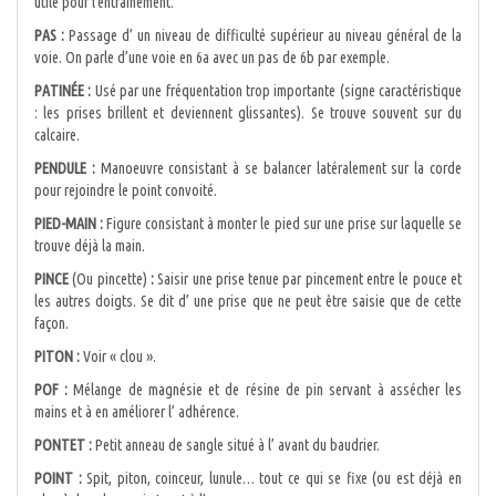
utile pour l’entraînement.
PAS :
Passage d’ un niveau de difficulté supérieur au niveau général de la
voie. On parle d’une voie en 6a avec un pas de 6b par exemple.
PATINÉE :
Usé par une fréquentation trop importante (signe caractéristique
: les prises brillent et deviennent glissantes). Se trouve souvent sur du
calcaire.
PENDULE :
Manoeuvre consistant à se balancer latéralement sur la corde
pour rejoindre le point convoité.
PIED-MAIN :
Figure consistant à monter le pied sur une prise sur laquelle se
trouve déjà la main.
PINCE
(Ou pincette)
:
Saisir une prise tenue par pincement entre le pouce et
les autres doigts. Se dit d’ une prise que ne peut être saisie que de cette
façon.
PITON :
Voir « clou ».
POF :
Mélange de magnésie et de résine de pin servant à assécher les
mains et à en améliorer l’ adhérence.
PONTET :
Petit anneau de sangle situé à l’ avant du baudrier.
POINT :
Spit, piton, coinceur, lunule… tout ce qui se fixe (ou est déjà en