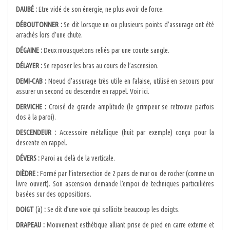
DAUBÉ :
Etre vidé de son énergie, ne plus avoir de force.
DÉBOUTONNER :
Se dit lorsque un ou plusieurs points d’assurage ont été
arrachés lors d’une chute.
DÉGAINE :
Deux mousquetons reliés par une courte sangle.
DÉLAYER :
Se reposer les bras au cours de l’ascension.
DEMI-CAB :
Noeud d’assurage très utile en falaise, utilisé en secours pour
assurer un second ou descendre en rappel. Voir ici.
DERVICHE :
Croisé de grande amplitude (le grimpeur se retrouve parfois
dos à la paroi).
DESCENDEUR :
Accessoire métallique (huit par exemple) conçu pour la
descente en rappel.
DÉVERS :
Paroi au delà de la verticale.
DIÈDRE :
Formé par l’intersection de 2 pans de mur ou de rocher (comme un
livre ouvert). Son ascension demande l’empoi de techniques particulières
basées sur des oppositions.
DOIGT
(à)
:
Se dit d’une voie qui sollicite beaucoup les doigts.
DRAPEAU :
Mouvement esthétique alliant prise de pied en carre externe et