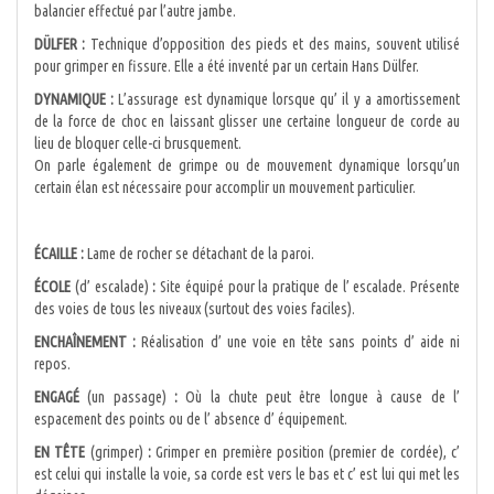
balancier effectué par l’autre jambe.
DÜLFER :
Technique d’opposition des pieds et des mains, souvent utilisé
pour grimper en fissure. Elle a été inventé par un certain Hans Dülfer.
DYNAMIQUE :
L’assurage est dynamique lorsque qu’ il y a amortissement
de la force de choc en laissant glisser une certaine longueur de corde au
lieu de bloquer celle-ci brusquement.
On parle également de grimpe ou de mouvement dynamique lorsqu’un
certain élan est nécessaire pour accomplir un mouvement particulier.
ÉCAILLE :
Lame de rocher se détachant de la paroi.
ÉCOLE
(d’ escalade)
:
Site équipé pour la pratique de l’ escalade. Présente
des voies de tous les niveaux (surtout des voies faciles).
ENCHAÎNEMENT :
Réalisation d’ une voie en tête sans points d’ aide ni
repos.
ENGAGÉ
(un passage)
:
Où la chute peut être longue à cause de l’
espacement des points ou de l’ absence d’ équipement.
EN TÊTE
(grimper)
:
Grimper en première position (premier de cordée), c’
est celui qui installe la voie, sa corde est vers le bas et c’ est lui qui met les