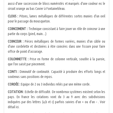
aussi d’une succession de blocs numérotés et marqués d’une couleur ex: le
circuit orange au bas Cuvier à Fontainebleau.
CLOUS :
Pitons, lames métalliques de différentes sortes munies d’un oeil
pour le passage du mousqueton.
COINCEMENT :
Technique consistant à faire jouer un rôle de coinceur à une
partie du corps (pied, main…)
COINCEUR :
Pièces métalliques de formes variées, munies d’un câble ou
d’une cordelette et destinées à être coincées dans une fissure pour faire
office de point d’assurage.
COLONNETTE :
Prise en forme de colonne verticale, soudée à la paroie,
que l’on saisit par pincement.
CONTI :
Diminutif de continuité. Capacité à produire des efforts longs et
soutenus sans positions de repos.
CORDÉE :
Equipe de 2 ou 3 individus reliés par une même corde.
COTATION :
Echelle de difficulté. De nombreux systèmes existent selon les
pays. En france les cotations vont du 3 au 9 avec des subdivisions
indiquées par des lettres (a,b et c) parfois suivies d’un + ou d’un – . Voir
détail ici.