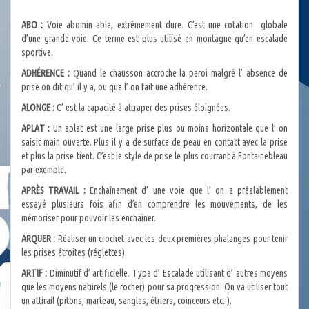
ABO :
Voie abomin able, extrêmement dure. C’est une cotation globale
d’une grande voie. Ce terme est plus utilisé en montagne qu’en escalade
sportive.
ADHÉRENCE :
Quand le chausson accroche la paroi malgré l’ absence de
prise on dit qu’ il y a, ou que l’ on fait une adhérence.
ALONGE :
C’ est la capacité à attraper des prises éloignées.
APLAT :
Un aplat est une large prise plus ou moins horizontale que l’ on
saisit main ouverte. Plus il y a de surface de peau en contact avec la prise
et plus la prise tient. C’est le style de prise le plus courrant à Fontainebleau
par exemple.
APRÈS TRAVAIL :
Enchaînement d’ une voie que l’ on a préalablement
essayé plusieurs fois afin d’en comprendre les mouvements, de les
mémoriser pour pouvoir les enchainer.
ARQUER :
Réaliser un crochet avec les deux premières phalanges pour tenir
les prises étroites (réglettes).
ARTIF :
Diminutif d’ artificielle. Type d’ Escalade utilisant d’ autres moyens
que les moyens naturels (le rocher) pour sa progression. On va utiliser tout
un attirail (pitons, marteau, sangles, étriers, coinceurs etc..).