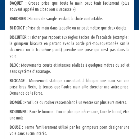
BAQUET :
Grosse prise que toute la main peut tenir facilement (plus
souvent appelé un « bac »ou « Bacasse »).
BAUDRIER :
Harnais de sangle rendant la chute confortable.
BI-DOIGT :
Prise de main dans laquelle on ne peut mettre que deux doigts.
BISCUITER :
Tricher par rapport aux règles tacites de l’escalade (exemple :
le grimpeur biscuite en partant avec la corde pré-mousquetonnée sur le
deuxième ou le troisième point) prendre une prise qui n’est pas dans la
voie.
BLOC :
Mouvements courts et intenses réalisés à quelques mètres du sol et
sans système d’assurage.
BLOCAGE :
Mouvement statique consistant à bloquer une main sur une
prise bras fléchi, le temps que l’autre main aille chercher une autre prise.
Demande de la force.
BOMBÉ :
Profil de du rocher ressemblant à un ventre sur plusieurs mètres.
BOURINER :
Faire le bourrin : forcer plus que nécessaire, faire le boeuf, être
une mule.
BOUSE :
Terme familièrement utilisé par les grimpeurs pour désigner une
voie sans aucun intérêt.