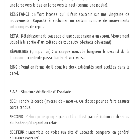
une force vers le bas en force vers le haut (comme une poulie).
RÉSISTANCE :
Effort intense qu’ il faut soutenir sur une vingtaine de
mouvements. Capacité à enchainer un certain nombre de mouvements
entrecoupés de repos.
RÉTA :
Rétablissement; passage d’ une suspension à un appui. Mouvement
utilisé à la sortie d’ un toit (ou de tout autre obstacle déversant)
RÉVERSIBLE
(grimper en)
:
A chaque nouvelle longueur le second de la
longueur précédente passe leader et vice-versa.
RING :
Point en forme de U dont les deux extrémités sont scellées dans la
paroi.
S.A.E. :
Structure Artificielle d’ Escalade.
SEC :
Tendre la corde (inverse de « mou »). On dit sec pour se faire assurer
corde tendue.
SECOND :
Celui qui ne grimpe pas en tête. Il est par définition en dessous
du leader qu’il rejoint au relais.
SECTEUR :
Ensemble de voies (un site d’ Escalade comporte en général
plusieurs secteurs).