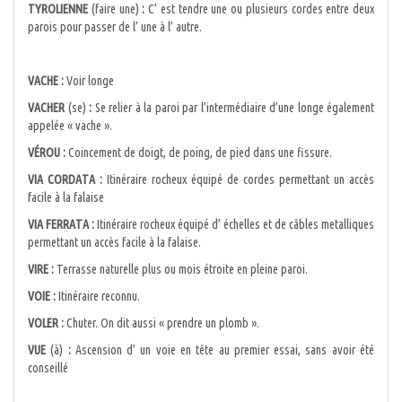
TYROLIENNE
(faire une)
:
C’ est tendre une ou plusieurs cordes entre deux
parois pour passer de l’ une à l’ autre.
VACHE :
Voir longe
VACHER
(se)
:
Se relier à la paroi par l’intermédiaire d’une longe également
appelée « vache ».
VÉROU :
Coincement de doigt, de poing, de pied dans une fissure.
VIA CORDATA :
Itinéraire rocheux équipé de cordes permettant un accès
facile à la falaise
VIA FERRATA :
Itinéraire rocheux équipé d’ échelles et de câbles metalliques
permettant un accès facile à la falaise.
VIRE :
Terrasse naturelle plus ou mois étroite en pleine paroi.
VOIE :
Itinéraire reconnu.
VOLER :
Chuter. On dit aussi « prendre un plomb ».
VUE
(à)
:
Ascension d’ un voie en tête au premier essai, sans avoir été
conseillé