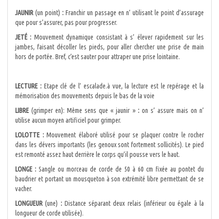
JAUNIR
(un point)
:
Franchir un passage en n’ utilisant le point d’assurage
que pour s’assurer, pas pour progresser.
JETÉ :
Mouvement dynamique consistant à s’ élever rapidement sur les
jambes, faisant décoller les pieds, pour aller chercher une prise de main
hors de portée. Bref, c’est sauter pour attraper une prise lointaine.
LECTURE :
Etape clé de l’ escalade.à vue, la lecture est le repérage et la
mémorisation des mouvements depuis le bas de la voie
LIBRE
(grimper en): Même sens que « jaunir »
:
on s’ assure mais on n’
utilise aucun moyen artificiel pour grimper.
LOLOTTE :
Mouvement élaboré utilisé pour se plaquer contre le rocher
dans les dévers importants (les genoux sont fortement sollicités). Le pied
est remonté assez haut derrière le corps qu’il pousse vers le haut.
LONGE :
Sangle ou morceau de corde de 50 à 60 cm fixée au pontet du
baudrier et portant un mousqueton à son extrémité libre permettant de se
vacher.
LONGUEUR
(une)
:
Distance séparant deux relais (inférieur ou égale à la
longueur de corde utilisée).