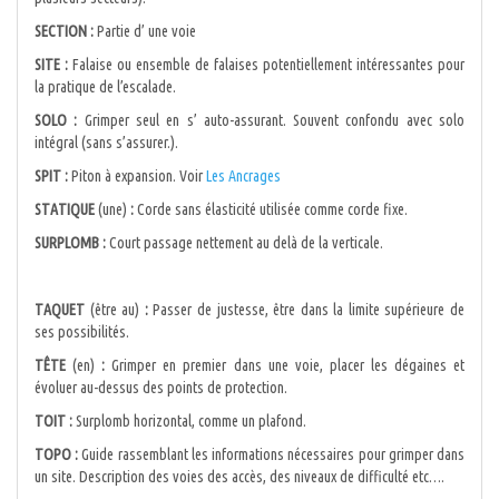
SECTION :
Partie d’ une voie
SITE :
Falaise ou ensemble de falaises potentiellement intéressantes pour
la pratique de l’escalade.
SOLO :
Grimper seul en s’ auto-assurant. Souvent confondu avec solo
intégral (sans s’assurer.).
SPIT :
Piton à expansion. Voir
Les Ancrages
STATIQUE
(une)
:
Corde sans élasticité utilisée comme corde fixe.
SURPLOMB :
Court passage nettement au delà de la verticale.
TAQUET
(être au)
:
Passer de justesse, être dans la limite supérieure de
ses possibilités.
TÊTE
(en)
:
Grimper en premier dans une voie, placer les dégaines et
évoluer au-dessus des points de protection.
TOIT :
Surplomb horizontal, comme un plafond.
TOPO :
Guide rassemblant les informations nécessaires pour grimper dans
un site. Description des voies des accès, des niveaux de difficulté etc….