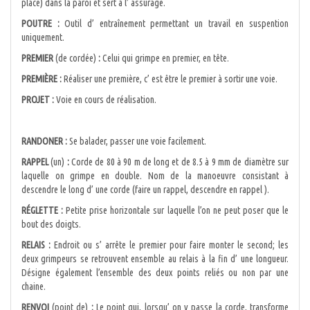
place) dans la paroi et sert à l’ assurage.
POUTRE :
Outil d’ entraînement permettant un travail en suspention
uniquement.
PREMIER
(de cordée)
:
Celui qui grimpe en premier, en tête.
PREMIÈRE :
Réaliser une première, c’ est être le premier à sortir une voie.
PROJET :
Voie en cours de réalisation.
RANDONER :
Se balader, passer une voie facilement.
RAPPEL
(un)
:
Corde de 80 à 90 m de long et de 8.5 à 9 mm de diamètre sur
laquelle on grimpe en double. Nom de la manoeuvre consistant à
descendre le long d’ une corde (faire un rappel, descendre en rappel ).
RÉGLETTE :
Petite prise horizontale sur laquelle l’on ne peut poser que le
bout des doigts.
RELAIS :
Endroit ou s’ arrête le premier pour faire monter le second; les
deux grimpeurs se retrouvent ensemble au relais à la fin d’ une longueur.
Désigne également l’ensemble des deux points reliés ou non par une
chaine.
RENVOI
(point de)
:
Le point qui, lorsqu’ on y passe la corde, transforme