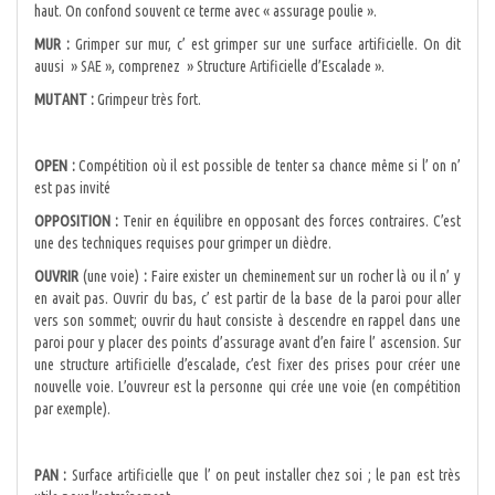
haut. On confond souvent ce terme avec « assurage poulie ».
MUR :
Grimper sur mur, c’ est grimper sur une surface artificielle. On dit
auusi » SAE », comprenez » Structure Artificielle d’Escalade ».
MUTANT :
Grimpeur très fort.
OPEN :
Compétition où il est possible de tenter sa chance même si l’ on n’
est pas invité
OPPOSITION :
Tenir en équilibre en opposant des forces contraires. C’est
une des techniques requises pour grimper un dièdre.
OUVRIR
(une voie)
:
Faire exister un cheminement sur un rocher là ou il n’ y
en avait pas. Ouvrir du bas, c’ est partir de la base de la paroi pour aller
vers son sommet; ouvrir du haut consiste à descendre en rappel dans une
paroi pour y placer des points d’assurage avant d’en faire l’ ascension. Sur
une structure artificielle d’escalade, c’est fixer des prises pour créer une
nouvelle voie. L’ouvreur est la personne qui crée une voie (en compétition
par exemple).
PAN :
Surface artificielle que l’ on peut installer chez soi ; le pan est très