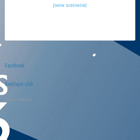
[SHOW SLIDESHOW]
Facebook
Boutique club
Thème :
FirmaSite