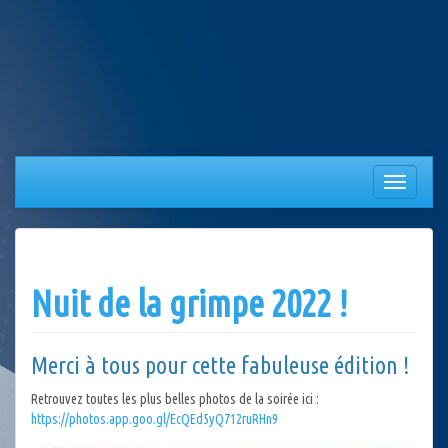
Aller
au
contenu
Afficher/
la
navigation
Nuit de la grimpe 2022 !
Merci à tous pour cette fabuleuse édition !
Retrouvez toutes les plus belles photos de la soirée ici :
https://photos.app.goo.gl/EcQEd5yQ712ruRHn9