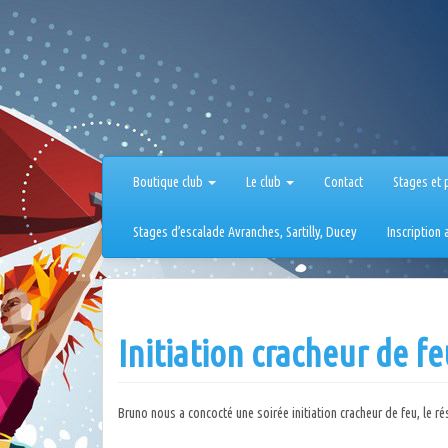
Aller
au
contenu
Boutique club
Le club
Contact
Stages et 
Stages d’escalade Avranches, Sartilly, Ducey
Inscription
Initiation cracheur de fe
Bruno nous a concocté une soirée initiation cracheur de feu, le ré