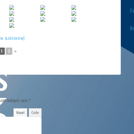
F
Bo
OW SLIDESHOW]
1
2
►
sont indiqués avec
*
Visuel
Code