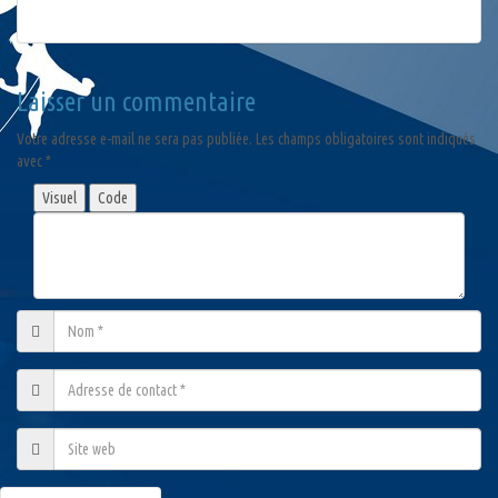
Laisser un commentaire
Votre adresse e-mail ne sera pas publiée.
Les champs obligatoires sont indiqués
avec
*
Visuel
Code