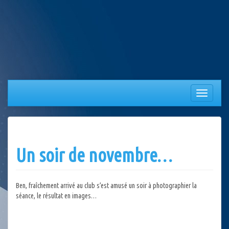
Aller
au
contenu
Afficher/
la
navigation
Un soir de novembre…
Ben, fraîchement arrivé au club s’est amusé un soir à photographier la
séance, le résultat en images…