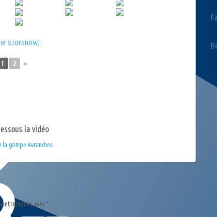
F
OW SLIDESHOW]
Bo
1
2
►
dessous la vidéo
sont indiqués avec
*