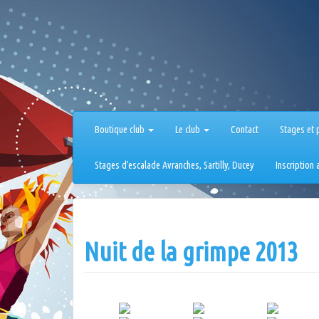
Aller
au
contenu
Boutique club
Le club
Contact
Stages et 
Stages d’escalade Avranches, Sartilly, Ducey
Inscription
Nuit de la grimpe 2013