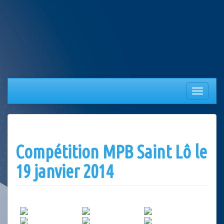
Aller
au
contenu
Afficher/
la
navigation
Compétition MPB Saint Lô le
19 janvier 2014