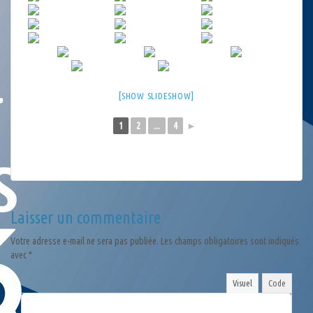
[SHOW SLIDESHOW]
1
2
...
4
►
Laisser un commentaire
Votre adresse e-mail ne sera pas publiée.
Les champs obligatoires sont indiqués
avec
*
Visuel
Code