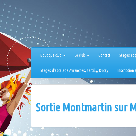
Aller
au
contenu
Boutique club
Le club
Contact
Stages et 
Stages d’escalade Avranches, Sartilly, Ducey
Inscription
Sortie Montmartin sur M