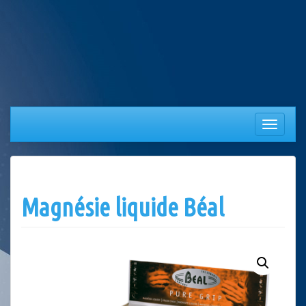
Aller
au
contenu
Afficher/
la
navigation
Magnésie liquide Béal