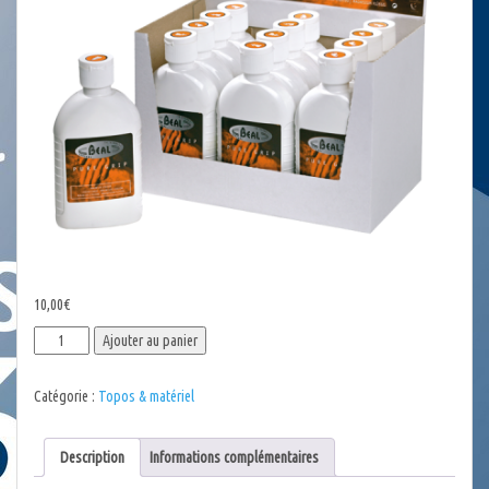
10,00
€
quantité
Ajouter au panier
de
Magnésie
Catégorie :
Topos & matériel
liquide
Béal
Description
Informations complémentaires