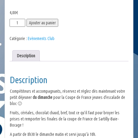
4,00
€
quantité
Ajouter au panier
de
Petit
Catégorie :
Evènements Club
déjeuner
dimanche
8
Description
décembre
-
Coupe
Description
de
France
Sartilly
Compétiteurs et accompagnants, réservez et réglez dès maintenant votre
petit déjeuner
du dimanche
pour la Coupe de France jeunes d’escalade de
bloc 🙂
Fruits, céréales, chocolat chaud, bref, tout ce qu’il faut pour broyer les
prises et remporter les finales de la coupe de France de Sartilly-Baie-
Bocage !
A partir de 8h30 le dimanche matin et servi jusqu’à 10h.