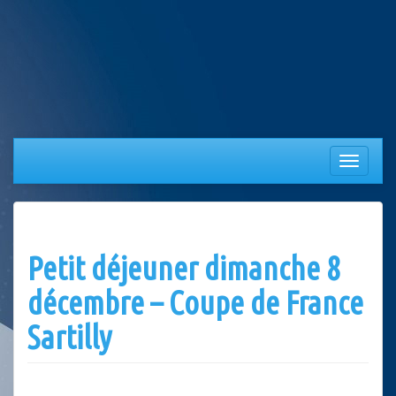
Aller
au
contenu
Afficher/
la
navigation
Petit déjeuner dimanche 8
décembre – Coupe de France
Sartilly