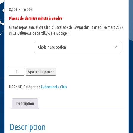
Plage
8,00
€
–
16,00
€
de
Places de dernière minute à vendre
prix :
8,00€
Grand repas annuel du Club d’Escalade de l’Avranchin, samedi 26 mars 2022
à
salle Culturelle de Sartilly-Baie-Bocage !
16,00€
Choix du menu
quantité
Ajouter au panier
de
Soirée
UGS :
ND
Catégorie :
Evènements Club
du
Club
d'Escalade
Description
-
26
mars
Description
2022