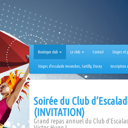
Aller
au
contenu
Boutique club
Le club
Contact
Stages et 
Stages d’escalade Avranches, Sartilly, Ducey
Inscription
Soirée du Club d’Escalade
(INVITATION)
Grand repas annuel du Club d’Escalade
Victor Hugo !