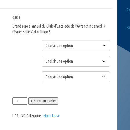
F
0,00
€
Grand repas annuel du Club d’Escalade de l’Avranchin samedi 9
Bo
février salle Victor Hugo !
Choix du menu
Entrée
Dessert
quantité
Ajouter au panier
de
Soirée
UGS :
ND
Catégorie :
Non classé
du
Club
d'Escalade