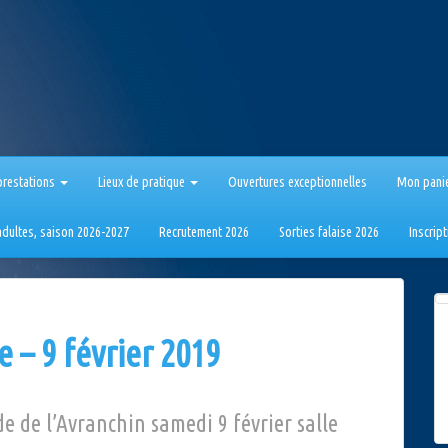
prestations
Lieux de pratique
Ouvertures exceptionnelles
Mon pani
 adultes, saison 2026-2027
Recrutement 2026
Sorties falaise 2026
Inscrip
 – 9 février 2019
 de l’Avranchin samedi 9 février salle