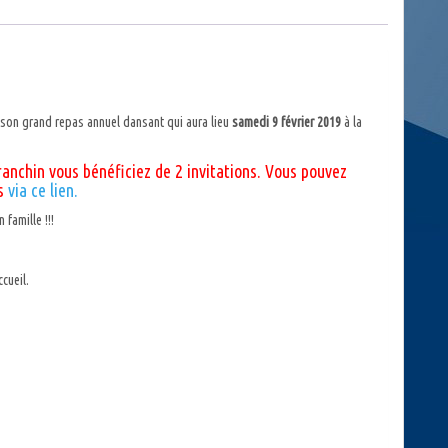
-
9
février
2019
(INVITATION)
s son grand repas annuel dansant qui aura lieu
samedi 9 février 2019
à la
ranchin vous bénéficiez de 2 invitations. Vous pouvez
es
via ce lien.
famille !!!
cueil.