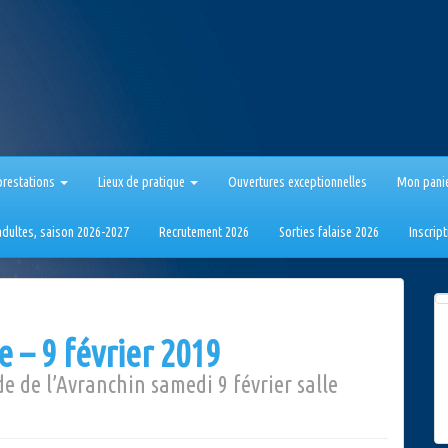
prestations
Lieux de pratique
Ouvertures exceptionnelles
Mon pani
 adultes, saison 2026-2027
Recrutement 2026
Sorties falaise 2026
Inscrip
 – 9 février 2019
 de l’Avranchin samedi 9 février salle