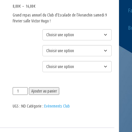
Plage
8,00
€
–
16,00
€
F
de
Grand repas annuel du Club d’Escalade de l’Avranchin samedi 9
prix :
février salle Victor Hugo !
8,00€
Bo
à
Choix du menu
16,00€
Entrée
Dessert
quantité
Ajouter au panier
de
Soirée
UGS :
ND
Catégorie :
Evènements Club
du
Club
d'Escalade
-
9