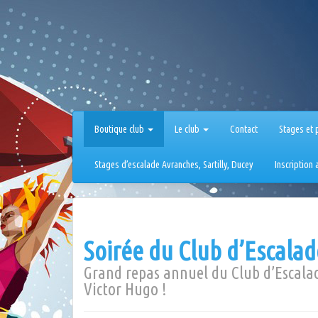
Aller
au
contenu
Boutique club
Le club
Contact
Stages et 
Stages d’escalade Avranches, Sartilly, Ducey
Inscription
Soirée du Club d’Escalade
Grand repas annuel du Club d’Escalade
Victor Hugo !