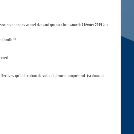
février
2019
s son grand repas annuel dansant qui aura lieu
samedi 9 février 2019
à la
famille !!!
cueil.
effectives qu’à réception de votre règlement uniquement. (si choix de