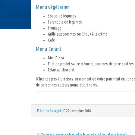
Menu végétarien
Soupe de légumes
Farandole de légumes
Fromage
Grillé aux pommes ou Choux à la crème
Café
Menu Enfant
Mini Pizza
Filet de poulet sauce crème et pommes de terre sautées
Éclair au chocolat
N’hésitez pas à précisez au moment de votre paiement en ligne 
de personnes et leurs noms et prénoms.
|
Adrien Bourget
|
29 novembre 2018
Sweat capuche club noir (fin de série)