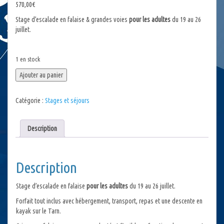
570,00
€
Stage d’escalade en falaise & grandes voies
pour les adultes
du 19 au 26
juillet.
1 en stock
quantité
Ajouter au panier
de
Stage
Catégorie :
Stages et séjours
d'escalade
Grandes
Voies
Description
Jonte/Tarn
(adultes)
Description
Stage d’escalade en falaise
pour les adultes
du 19 au 26 juillet.
Forfait tout inclus avec hébergement, transport, repas et une descente en
kayak sur le Tarn.