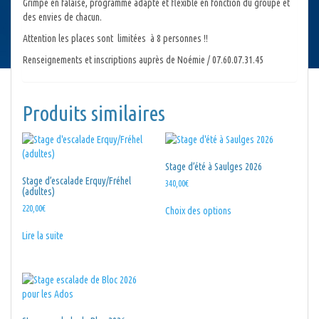
Grimpe en falaise, programme adapté et flexible en fonction du groupe et
des envies de chacun.
Attention les places sont limitées à 8 personnes !!
Renseignements et inscriptions auprès de Noémie / 07.60.07.31.45
Produits similaires
Stage d’été à Saulges 2026
Stage d’escalade Erquy/Fréhel
340,00
€
(adultes)
Ce
220,00
€
Choix des options
produit
a
Lire la suite
plusieurs
variations.
Les
options
peuvent
être