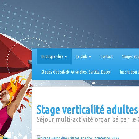
Aller
au
contenu
Boutique club
Le club
Contact
Stages et 
Stages d’escalade Avranches, Sartilly, Ducey
Inscription
Stage verticalité adulte
Séjour multi-activité organisé par le 