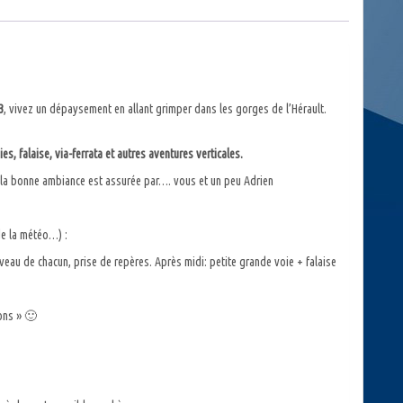
3
, vivez un dépaysement en allant grimper dans les gorges de l’Hérault.
s, falaise, via-ferrata et autres aventures verticales.
e, la bonne ambiance est assurée par…. vous et un peu Adrien
de la météo…) :
veau de chacun, prise de repères. Après midi: petite grande voie + falaise
ions » 🙂