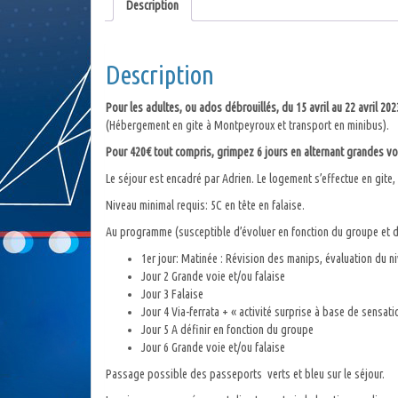
Description
Description
Pour les adultes, ou ados débrouillés, du 15 avril au 22 avril 202
(Hébergement en gite à Montpeyroux et transport en minibus).
Pour 420€ tout compris, grimpez 6 jours en alternant grandes voie
Le séjour est encadré par Adrien. Le logement s’effectue en git
Niveau minimal requis: 5C en tête en falaise.
Au programme (susceptible d’évoluer en fonction du groupe et 
1er jour: Matinée : Révision des manips, évaluation du ni
Jour 2 Grande voie et/ou falaise
Jour 3 Falaise
Jour 4 Via-ferrata + « activité surprise à base de sensat
Jour 5 A définir en fonction du groupe
Jour 6 Grande voie et/ou falaise
Passage possible des passeports verts et bleu sur le séjour.