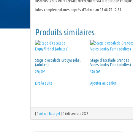
Inscrivez-vous en réservant directement via la boutique en lign
Infos complémentaires auprès d’Adrien au 07.68.70.12.84
Produits similaires
Stage d’escalade Erquy/Fréhel
Stage d’escalade Grandes
(adultes)
Voies Jonte/Tarn (adultes)
220,00
€
570,00
€
Lire la suite
Ajouter au panier
|
Adrien Bourget
|
6 décembre 2022