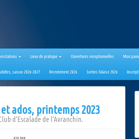
prestations
Lieux de pratique
Ouvertures exceptionnelles
Mon pani
 adultes, saison 2026-2027
Recrutement 2026
Sorties falaise 2026
Inscrip
s et ados, printemps 2023
Club d’Escalade de l’Avranchin.
420,00
€