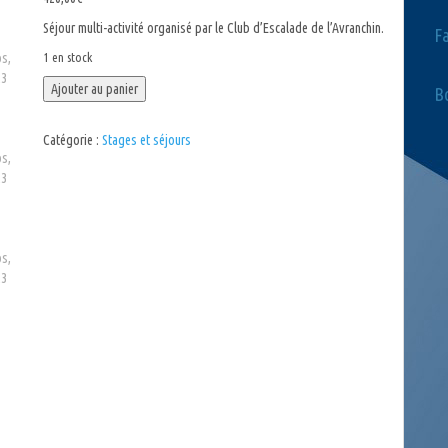
Séjour multi-activité organisé par le Club d’Escalade de l’Avranchin.
F
1 en stock
quantité
Ajouter au panier
Bo
de
Stage
Catégorie :
Stages et séjours
verticalité
adultes
et
ados,
printemps
2023