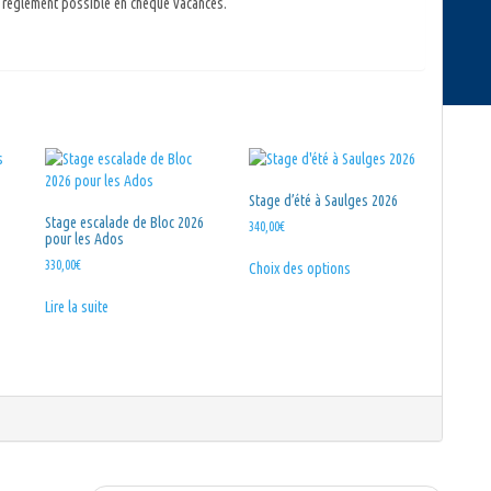
e, règlement possible en chèque vacances.
Stage d’été à Saulges 2026
Stage escalade de Bloc 2026
340,00
€
pour les Ados
Ce
330,00
€
Choix des options
produit
a
Lire la suite
plusieurs
variations.
Les
options
peuvent
être
choisies
sur