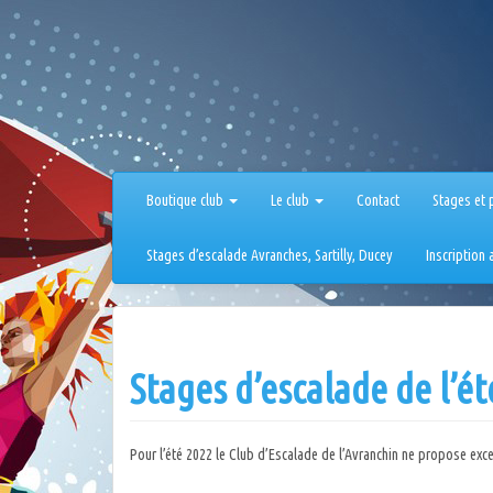
Aller
au
contenu
Boutique club
Le club
Contact
Stages et 
Stages d’escalade Avranches, Sartilly, Ducey
Inscription
Stages d’escalade de l’ét
Pour l’été 2022 le Club d’Escalade de l’Avranchin ne propose exc