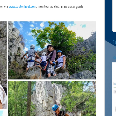
ien via
www.toutenhaut.com
, moniteur au club, mais aussi guide
F
Bo