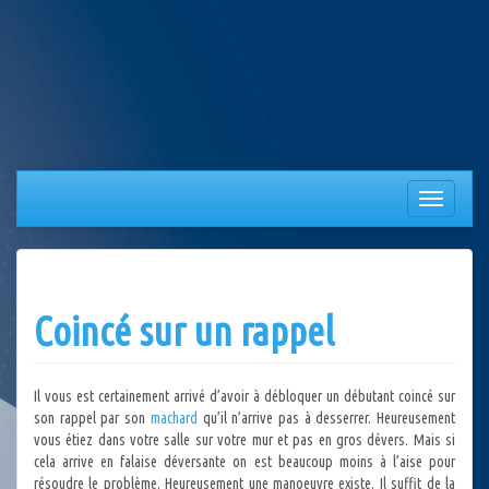
Aller
au
contenu
Afficher/
la
navigation
Coincé sur un rappel
Il vous est certainement arrivé d’avoir à débloquer un débutant coincé sur
son rappel par son
machard
qu’il n’arrive pas à desserrer. Heureusement
vous étiez dans votre salle sur votre mur et pas en gros dévers. Mais si
cela arrive en falaise déversante on est beaucoup moins à l’aise pour
résoudre le problème. Heureusement une manoeuvre existe. Il suffit de la