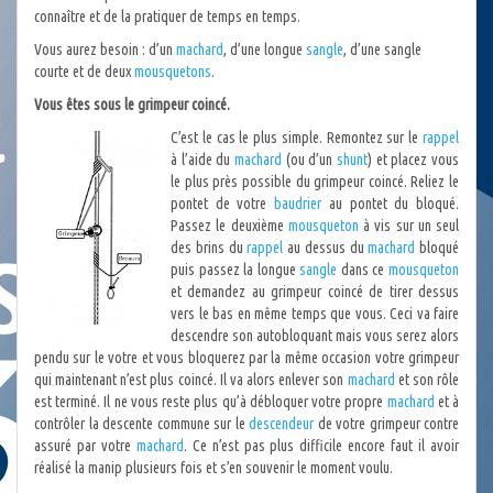
connaître et de la pratiquer de temps en temps.
Vous aurez besoin : d’un
machard
, d’une longue
sangle
, d’une sangle
courte et de deux
mousquetons
.
Vous êtes sous le grimpeur coincé.
C’est le cas le plus simple. Remontez sur le
rappel
à l’aide du
machard
(ou d’un
shunt
) et placez vous
le plus près possible du grimpeur coincé. Reliez le
pontet de votre
baudrier
au pontet du bloqué.
Passez le deuxième
mousqueton
à vis sur un seul
des brins du
rappel
au dessus du
machard
bloqué
puis passez la longue
sangle
dans ce
mousqueton
et demandez au grimpeur coincé de tirer dessus
vers le bas en même temps que vous. Ceci va faire
descendre son autobloquant mais vous serez alors
pendu sur le votre et vous bloquerez par la même occasion votre grimpeur
qui maintenant n’est plus coincé. Il va alors enlever son
machard
et son rôle
est terminé. Il ne vous reste plus qu’à débloquer votre propre
machard
et à
contrôler la descente commune sur le
descendeur
de votre grimpeur contre
assuré par votre
machard
. Ce n’est pas plus difficile encore faut il avoir
réalisé la manip plusieurs fois et s’en souvenir le moment voulu.