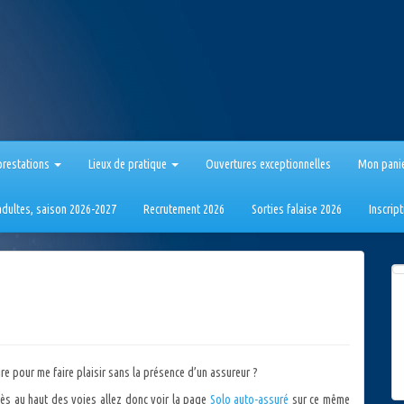
prestations
Lieux de pratique
Ouvertures exceptionnelles
Mon pani
 adultes, saison 2026-2027
Recrutement 2026
Sorties falaise 2026
Inscrip
ire pour me faire plaisir sans la présence d’un assureur ?
cès au haut des voies allez donc voir la page
Solo auto-assuré
sur ce même