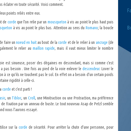
s éclater en toute sécurité. Voici comment.
F
deux points reliés entre eux.
ut de
corde
que l’on relie par un
mousqueton
à vis au point le plus haut puis
Bo
squeton
à vis au point le plus bas. Attention au sens du
Romano
; la boucle
 de faire un
noeud en huit
au bout de la
corde
et de le relier à un
ancrage
(de
galement le relier au
maillon rapide
, mais il vaut mieux limiter le nombre
 voie est sinueuse, poser des dégaines en descendant, mais si comme c’est
n a pas besoin . Une fois au pied de la voie enlever le
descendeur
. Lover le
çon à ce qu’ils ne touchent pas le sol. En effet on a besoin d’un certain poids
ine rigidité à celle-ci.
la
corde
et c’est parti !
asic
, un
Tibloc
, un
Croll
, une Minitraction ou une Protraction, ma préférence
s de fixation par un anneau de buste. Le tout nouveau Asap de Petzl semble
uand nous l’aurons essayé.
tilise sur la
corde
de sécurité. Pour arrêter la chute d’une personne, pour