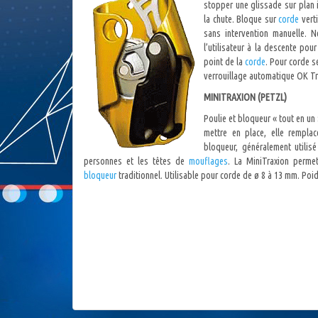
stopper une glissade sur plan 
la chute. Bloque sur
corde
vert
sans intervention manuelle. 
l’utilisateur à la descente pour
point de la
corde
. Pour corde s
verrouillage automatique OK Tr
MINITRAXION (PETZL)
Poulie et bloqueur « tout en un 
mettre en place, elle rempla
bloqueur, généralement utili
personnes et les têtes de
mouflages
. La MiniTraxion perm
bloqueur
traditionnel. Utilisable pour corde de ø 8 à 13 mm. Poid