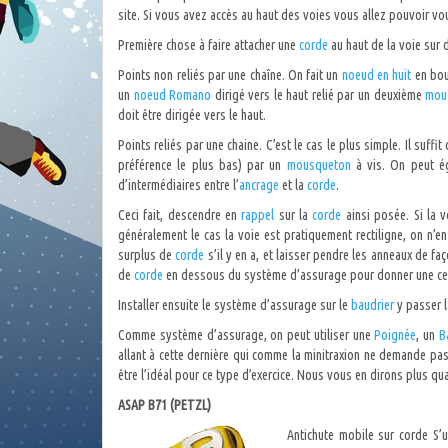
site. Si vous avez accès au haut des voies vous allez pouvoir vou
Première chose à faire attacher une
corde
au haut de la voie sur 
Points non reliés par une chaîne. On fait un
noeud en huit
en bo
un
noeud Romano
dirigé vers le haut relié par un deuxième
mou
doit être dirigée vers le haut.
Points reliés par une chaine. C’est le cas le plus simple. Il suffit
préférence le plus bas) par un
mousqueton
à vis. On peut é
d’intermédiaires entre l’
ancrage
et la
corde
.
Ceci fait, descendre en
rappel
sur la
corde
ainsi posée. Si la
généralement le cas la voie est pratiquement rectiligne, on n’e
surplus de
corde
s’il y en a, et laisser pendre les anneaux de fa
de
corde
en dessous du système d’assurage pour donner une certa
Installer ensuite le système d’assurage sur le
baudrier
y passer 
Comme système d’assurage, on peut utiliser une
Poignée
, un
B
allant à cette dernière qui comme la minitraxion ne demande pa
être l’idéal pour ce type d’exercice. Nous vous en dirons plus q
ASAP B71 (PETZL)
Antichute mobile sur corde S’u