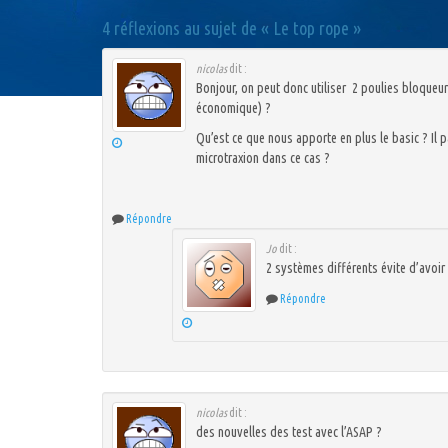
4 réflexions au sujet de «
Le top rope
»
nicolas
dit :
Bonjour, on peut donc utiliser 2 poulies bloqueur
économique) ?
Qu’est ce que nous apporte en plus le basic ? Il 
microtraxion dans ce cas ?
Répondre
Jo
dit :
2 systèmes différents évite d’avoi
Répondre
nicolas
dit :
des nouvelles des test avec l’ASAP ?