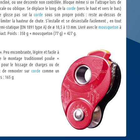
incliné, ou une descente non contrôlée. Bloque même si on l’attrape lors de
icale ou oblique. Se déplace le long de la
corde
(vers le haut et vers le bas)
Ne glisse pas sur la
corde
sous son propre poids : reste au-dessus de
 limiter la hauteur de chute. S’installe et se désinstalle facilement , en tout
emi-statique (EN 1891 type A) de ø 10,5 à 13 mm. Livré avec le
mousqueton
à
iact. Poids : 350 g + mousqueton (77 g) = 427 g.
». Peu encombrante, légère et facile à
ce le montage traditionnel poulie +
sé pour le hissage de charges ou de
et de remonter sur
corde
comme un
s : 165 g