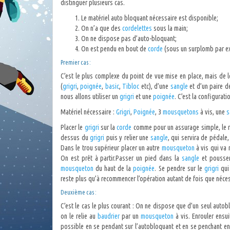
distinguer plusieurs cas.
Le matériel auto bloquant nécessaire est disponible;
On n’a que des
cordelettes
sous la main;
On ne dispose pas d’auto-bloquant;
On est pendu en bout de
corde
(sous un surplomb par e
Premier cas :
C’est le plus complexe du point de vue mise en place, mais de 
(
grigri
,
poignée
,
basic
,
Tibloc
etc), d’une
sangle
et d’un paire 
nous allons utiliser un
grigri
et une
poignée
. C’est la configurati
Matériel nécessaire :
Grigri
,
Poignée
, 3
mousquetons
à vis, une
s
Placer le
grigri
sur la
corde
comme pour un assurage simple, le r
dessus du
grigri
puis y relier une
sangle
, qui servira de pédal
Dans le trou supérieur placer un autre
mousqueton
à vis qui va 
On est prêt à partir.Passer un pied dans la
sangle
et pousser
mousqueton
du haut de la
poignée
. Se pendre sur le
grigri
qui
reste plus qu’à recommencer l’opération autant de fois que néces
Deuxième cas :
C’est le cas le plus courant : On ne dispose que d’un seul auto
on le relie au
baudrier
par un
mousqueton
à vis. Enrouler ensui
possible en se pendant sur l’autobloquant et en se penchant en a