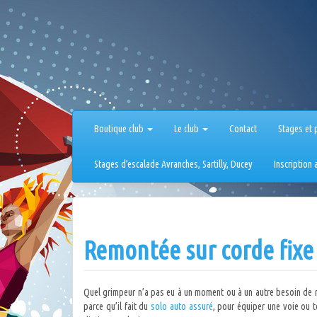
Aller
au
contenu
Boutique club
Le club
Contact
Stages et 
Stages d’escalade Avranches, Sartilly, Ducey
Inscription
Remontée sur corde fixe
Quel grimpeur n’a pas eu à un moment ou à un autre besoin de
parce qu’il fait du
solo auto assuré
, pour équiper une voie ou t