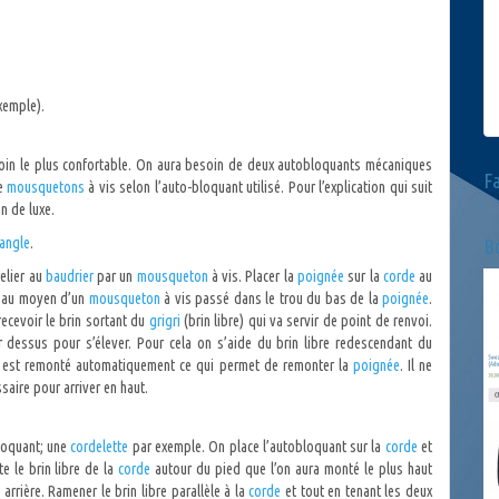
xemple).
loin le plus confortable. On aura besoin de deux autobloquants mécaniques
F
de
mousquetons
à vis selon l’auto-bloquant utilisé. Pour l’explication qui suit
on de luxe.
angle
.
Bo
elier au
baudrier
par un
mousqueton
à vis. Placer la
poignée
sur la
corde
au
e, au moyen d’un
mousqueton
à vis passé dans le trou du bas de la
poignée
.
recevoir le brin sortant du
grigri
(brin libre) qui va servir de point de renvoi.
 dessus pour s’élever. Pour cela on s’aide du brin libre redescendant du
 est remonté automatiquement ce qui permet de remonter la
poignée
. Il ne
saire pour arriver en haut.
bloquant; une
cordelette
par exemple. On place l’autobloquant sur la
corde
et
te le brin libre de la
corde
autour du pied que l’on aura monté le plus haut
rrière. Ramener le brin libre parallèle à la
corde
et tout en tenant les deux