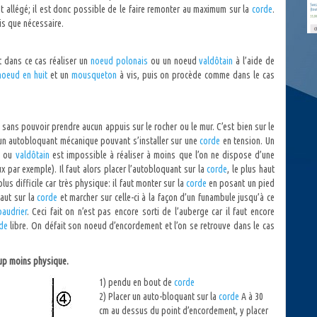
st allégé; il est donc possible de le faire remonter au maximum sur la
corde
.
s que nécessaire.
t dans ce cas réaliser un
noeud polonais
ou un noeud
valdôtain
à l’aide de
noeud en huit
et un
mousqueton
à vis, puis on procède comme dans le cas
ans pouvoir prendre aucun appuis sur le rocher ou le mur. C’est bien sur le
un autobloquant mécanique pouvant s’installer sur une
corde
en tension. Un
s
ou
valdôtain
est impossible à réaliser à moins que l’on ne dispose d’une
 par exemple). Il faut alors placer l’autobloquant sur la
corde
, le plus haut
 plus difficile car très physique: il faut monter sur la
corde
en posant un pied
haut sur la
corde
et marcher sur celle-ci à la façon d’un funambule jusqu’à ce
baudrier
. Ceci fait on n’est pas encore sorti de l’auberge car il faut encore
rde
libre. On défait son noeud d’encordement et l’on se retrouve dans le cas
up moins physique.
1) pendu en bout de
corde
2) Placer un auto-bloquant sur la
corde
A à 30
cm au dessus du point d’encordement, y placer