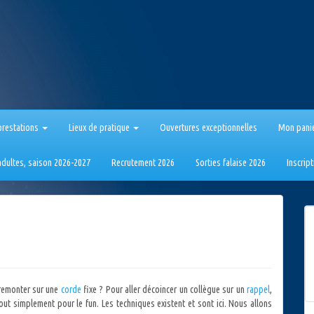
prestations
Lieux de pratique
Ouvertures exceptionnelles
Mon pani
 adultes, saison 2026-2027
Recrutement 2026
Sorties falaise 2026
Inscrip
 remonter sur une
corde
fixe ? Pour aller décoincer un collègue sur un
rappel
,
out simplement pour le fun. Les techniques existent et sont ici. Nous allons