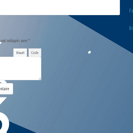
F
Bo
sont indiqués avec
*
Visuel
Code