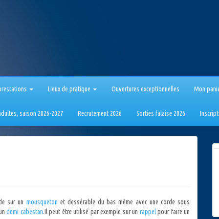
prestations
Lieux de pratique
Ouvertures exceptionnelles
Mon pani
 adultes, saison 2026-2027
Recrutement 2026
Sorties falaise 2026
Inscrip
rde sur un
mousqueton
et dessérable du bas même avec une corde sous
 un
demi cabestan
.Il peut être utilisé par exemple sur un
rappel
pour faire un