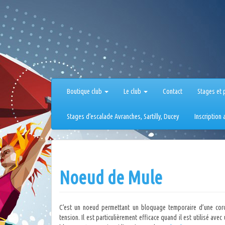
Aller
au
contenu
Boutique club
Le club
Contact
Stages et 
Stages d’escalade Avranches, Sartilly, Ducey
Inscription
Noeud de Mule
C’est un noeud permettant un bloquage temporaire d’une co
tension. Il est particulièrement efficace quand il est utilisé avec