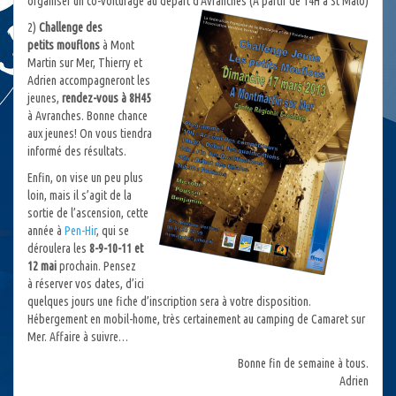
organiser un co-voiturage au départ d’Avranches (A partir de 14H à St Malo)
2)
Challenge des
petits mouflons
à Mont
Martin sur Mer, Thierry et
Adrien accompagneront les
jeunes,
rendez-vous à 8H45
à Avranches. Bonne chance
aux jeunes! On vous tiendra
informé des résultats.
Enfin, on vise un peu plus
loin, mais il s’agit de la
sortie de l’ascension, cette
année à
Pen-Hir
, qui se
déroulera les
8-9-10-11 et
12 mai
prochain. Pensez
à réserver vos dates, d’ici
quelques jours une fiche d’inscription sera à votre disposition.
Hébergement en mobil-home, très certainement au camping de Camaret sur
Mer. Affaire à suivre…
Bonne fin de semaine à tous.
Adrien