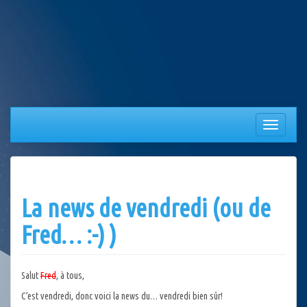
Aller
au
contenu
Afficher/
la
navigation
La news de vendredi (ou de
Fred… :-) )
Salut
Fred
, à tous,
C’est vendredi, donc voici la news du… vendredi bien sûr!