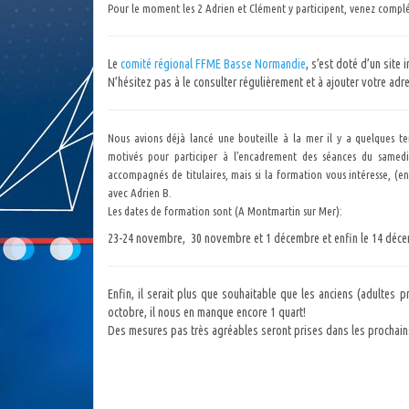
Pour le moment les 2 Adrien et Clément y participent, venez complét
Le
comité régional FFME Basse Normandie
, s’est doté d’un site 
N’hésitez pas à le consulter régulièrement et à ajouter votre adre
Nous avions déjà lancé une bouteille à la mer il y a quelques t
motivés pour participer à l’encadrement des séances du samedi.
accompagnés de titulaires, mais si la formation vous intéresse, (e
avec Adrien B.
Les dates de formation sont (A Montmartin sur Mer):
23-24 novembre, 30 novembre et 1 décembre et enfin le 14 décemb
Enfin, il serait plus que souhaitable que les anciens (adultes p
octobre, il nous en manque encore 1 quart!
Des mesures pas très agréables seront prises dans les prochains j