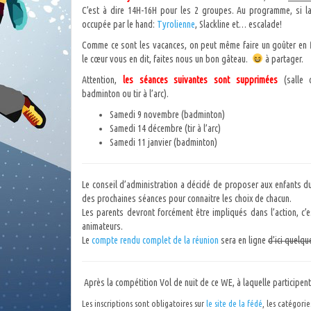
C’est à dire 14H-16H pour les 2 groupes. Au programme, si la
occupée par le hand:
Tyrolienne
, Slackline et… escalade!
Comme ce sont les vacances, on peut même faire un goûter en f
le cœur vous en dit, faites nous un bon gâteau.
à partager.
Attention,
les séances suivantes sont supprimées
(salle 
badminton ou tir à l’arc).
Samedi 9 novembre (badminton)
Samedi 14 décembre (tir à l’arc)
Samedi 11 janvier (badminton)
Le conseil d’administration a décidé de proposer aux enfants du
des prochaines séances pour connaitre les choix de chacun.
Les parents devront forcément être impliqués dans l’action, c’
animateurs.
Le
compte rendu complet de la réunion
sera en ligne
d’ici quelqu
Après la compétition Vol de nuit de ce WE, à laquelle participe
Les inscriptions sont obligatoires sur
le site de la fédé
, les catégori