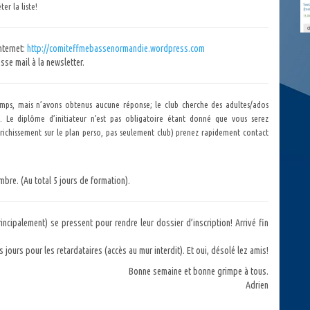
er la liste!
internet:
http://comiteffmebassenormandie.wordpress.com
sse mail à la newsletter.
emps, mais n’avons obtenus aucune réponse; le club cherche des adultes/ados
 Le diplôme d’initiateur n’est pas obligatoire étant donné que vous serez
nrichissement sur le plan perso, pas seulement club) prenez rapidement contact
re. (Au total 5 jours de formation).
rincipalement) se pressent pour rendre leur dossier d’inscription! Arrivé fin
ours pour les retardataires (accès au mur interdit). Et oui, désolé lez amis!
Bonne semaine et bonne grimpe à tous.
Adrien