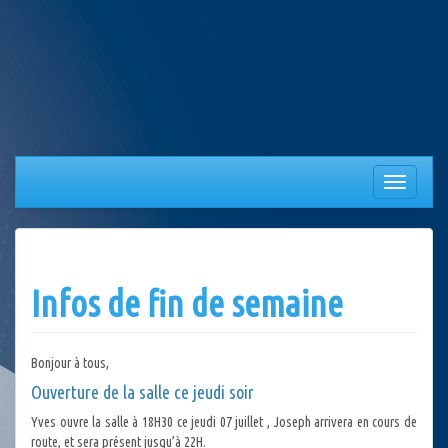
Aller
au
contenu
Afficher/
la
navigation
Infos de fin de semaine
Bonjour à tous,
Ouverture de la salle ce jeudi soir
Yves ouvre la salle à 18H30 ce jeudi 07 juillet , Joseph arrivera en cours de
route, et sera présent jusqu’à 22H.