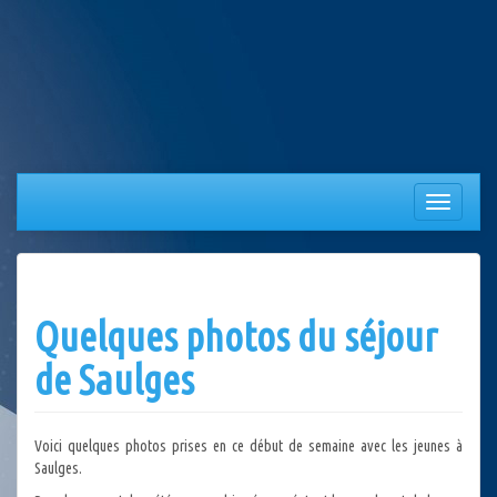
Aller
au
contenu
Afficher/
la
navigation
Quelques photos du séjour
de Saulges
Voici quelques photos prises en ce début de semaine avec les jeunes à
Saulges.