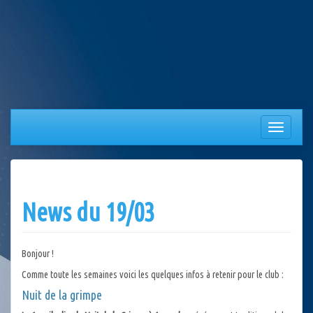
Aller
au
contenu
Afficher/
la
navigation
News du 19/03
Bonjour !
Comme toute les semaines voici les quelques infos à retenir pour le club :
Nuit de la grimpe