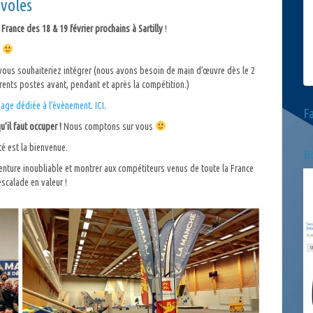
voles
rance des 18 & 19 février prochains à Sartilly
!
!
 vous souhaiteriez intégrer (nous avons besoin de main d’œuvre dès le 2
rents postes avant, pendant et après la compétition.)
page dédiée à l’évènement
.
ICI
.
F
’il faut occuper !
Nous comptons sur vous
té est la bienvenue.
Bo
enture inoubliable et montrer aux compétiteurs venus de toute la France
calade en valeur !