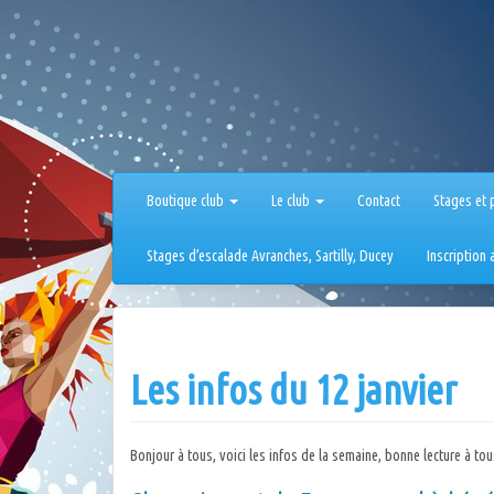
Aller
au
contenu
Boutique club
Le club
Contact
Stages et 
Stages d’escalade Avranches, Sartilly, Ducey
Inscription
Les infos du 12 janvier
Bonjour à tous, voici les infos de la semaine, bonne lecture à tou