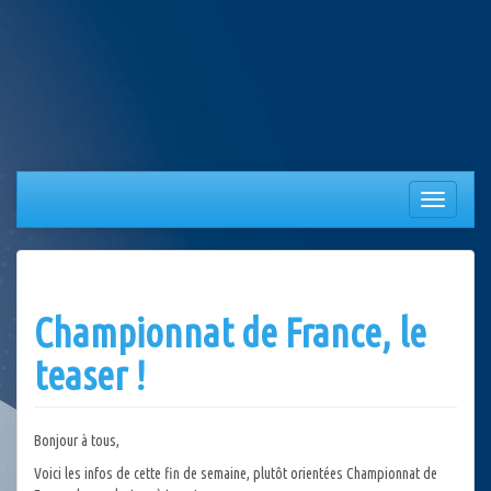
Aller
au
contenu
Afficher/
la
navigation
Championnat de France, le
teaser !
Bonjour à tous,
Voici les infos de cette fin de semaine, plutôt orientées Championnat de