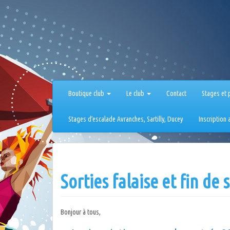
Aller
au
contenu
Boutique club
Le club
Contact
Stages et 
Stages d’escalade Avranches, Sartilly, Ducey
Inscription
Sorties falaise et fin de 
Bonjour à tous,