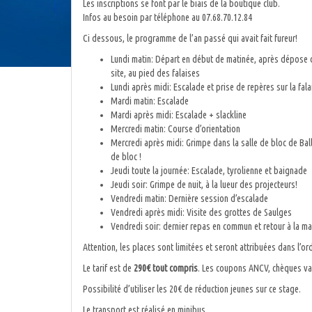
Les inscriptions se font par le biais de la boutique club.
Infos au besoin par téléphone au 07.68.70.12.84
Ci dessous, le programme de l’an passé qui avait fait fureur!
Lundi matin: Départ en début de matinée, après dépose d
site, au pied des falaises
Lundi après midi: Escalade et prise de repères sur la fala
Mardi matin: Escalade
Mardi après midi: Escalade + slackline
Mercredi matin: Course d’orientation
Mercredi après midi: Grimpe dans la salle de bloc de Ball
de bloc !
Jeudi toute la journée: Escalade, tyrolienne et baignade
Jeudi soir: Grimpe de nuit, à la lueur des projecteurs!
Vendredi matin: Dernière session d’escalade
Vendredi après midi: Visite des grottes de Saulges
Vendredi soir: dernier repas en commun et retour à la ma
Attention, les places sont limitées et seront attribuées dans l’or
Le tarif est de
290€ tout compris
. Les coupons ANCV, chèques va
Possibilité d’utiliser les 20€ de réduction jeunes sur ce stage.
Le transport est réalisé en minibus,