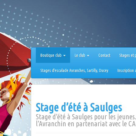
Aller
au
contenu
Boutique club
Le club
Contact
Stages et 
Stages d’escalade Avranches, Sartilly, Ducey
Inscription
Stage d’été à Saulges
Stage d’été à Saulges pour les jeunes
l’Avranchin en partenariat avec le CAF