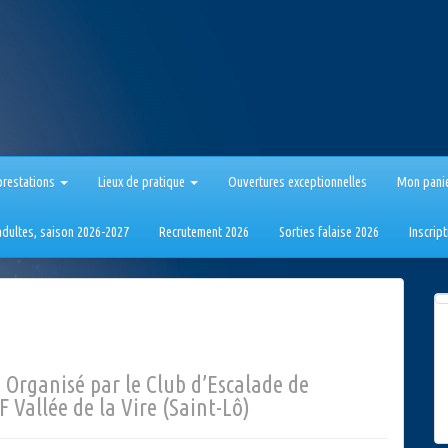
prestations
Lieux de pratique
Ouvertures exceptionnelles
Mon pani
 adultes, saison 2026-2027
Recrutement 2026
Sorties falaise 2026
Inscrip
. Organisé par le Club d’Escalade de
 Vallée de la Vire (Saint-Lô)