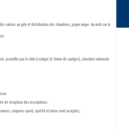
es valises au gite et distribution des chambres, pique nique du midi sur le
ise
ée, accueillis par le club Esculape (à 10min de saulges), structure nationale
ison.
dre de réception des inscriptions.
cances, coupons sport, spot50 et tatoo sont acceptés,