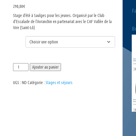
290,00
€
F
Stage d’été à Saulges pour les jeunes. Organisé par le Club
d’Escalade de l’Avranchin en partenariat avec le CAF Vallée de la
Vire (Saint-Lô)
Bo
Date
quantité
Ajouter au panier
de
Stage
UGS :
ND
Catégorie :
Stages et séjours
d'été
à
Saulges