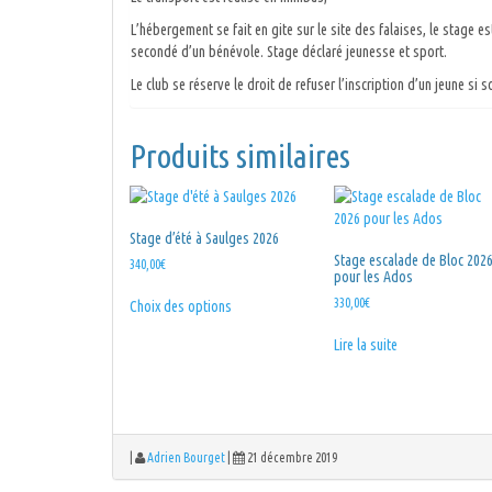
L’hébergement se fait en gite sur le site des falaises, le stage e
secondé d’un bénévole. Stage déclaré jeunesse et sport.
Le club se réserve le droit de refuser l’inscription d’un jeune s
Produits similaires
Stage d’été à Saulges 2026
Stage escalade de Bloc 202
340,00
€
pour les Ados
Ce
330,00
€
Choix des options
produit
a
Lire la suite
plusieurs
variations.
Les
options
peuvent
|
Adrien Bourget
|
21 décembre 2019
être
choisies